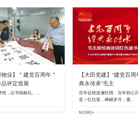
田物业】＂建党百周年＂
【大田党建】“建党百周
作品评定巡展
典永传承”毛主
情，以书画献礼。...
百年征程波澜壮阔，百年初心
坚！忆往昔，峥嵘岁月；看...
MORE+